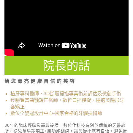
院長的話
給 您 漂 亮 健 康 自 信 的 笑 容
植牙專科醫師，3D斷層掃描專業術前評估及微創手術
經驗豐富齒顎矯正醫師，數位口掃模擬、隱適美隱形牙
套矯正
數位全瓷冠設計中心-國家合格的牙體技術師
30年的臨床經驗及高端設備，數位化科技有別於傳統的牙醫診
所，從兒童早期矯正+肌功能訓練，讓您從小就有自信，避免戽