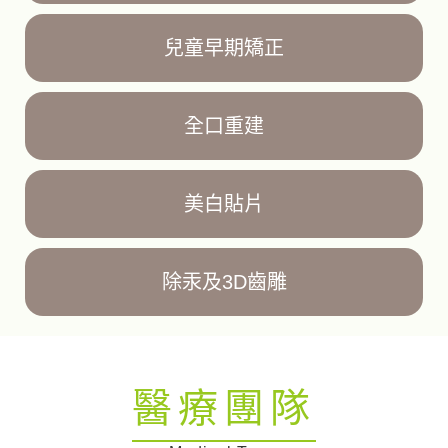
兒童早期矯正
全口重建
美白貼片
除汞及3D齒雕
醫療團隊