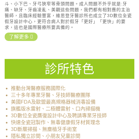
斗、小下巴、牙弓狹窄等骨頭問題。成人問題不外乎就是:牙
痛、缺牙、牙齒凌亂、美觀這些問題，我們都有相對應的主治
醫師，且臨床經驗豐富，維思登牙醫診所也成立了3D數位全瓷
假牙設計中心，更符合病人對於假牙「更好」「更快」的要
求，這也是國際醫療所要具備的。
了解更多
診所特色
推動台灣醫療服務國際化
三十多年專業牙醫、牙技師醫療團隊
美國FDA及歐盟最高規格器械消毒設備
旗艦版水雷射、二極體雷射、口內掃描機
3D數位全瓷贋復設計中心及聘請專業牙技師
快速全瓷冠製作、無毒健康假牙材質理念
3D斷層掃描、無塵植牙手術室
隱私獨立診間、小朋友兒童診間